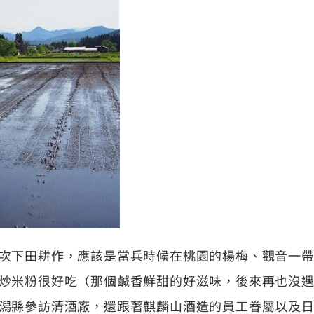
次下田耕作，應該是當兵時候在桃園的楊梅、觀音一
炒米粉很好吃（那個鹹香鮮甜的好滋味，後來再也沒遇過
潟縣參訪清酒廠，還跟著麒麟山酒造的員工眷屬以及