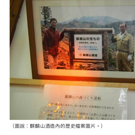
（圖說：麒麟山酒造內的歷史檔案圖片。）