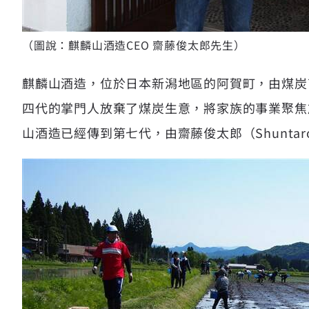
（圖說：麒麟山酒造CEO 齋藤俊太郎先生）
麒麟山酒造，位於日本新潟地區的阿賀町，由煤炭商人齋藤
四代的掌門人放棄了煤炭生意，將家族的事業聚焦於
山酒造已經傳到第七代，由齋藤俊太郎（Shuntaro 