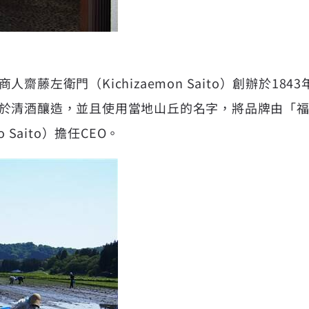
左衛門（Kichizaemon Saito）創辦於1843
清酒釀造，並且使用當地山丘的名字，將品牌由「福の井」
Saito）擔任CEO。