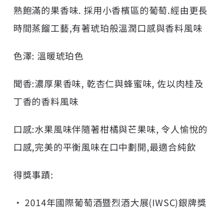
熟飽滿的果香味. 採用小香檳區的葡萄.經由更長
時間蒸餾工藝,有著琥珀般溫潤口感與香料風味
色澤: 溫暖琥珀色
聞香:濃厚果香味, 乾杏仁與蜂蜜味, 佐以肉桂及
丁香的香料風味
口感:水果風味伴隨著柑橘與芒果味, 令人愉悅的
口感,完美的平衡風味在口中劃開,最適合純飲
得獎事蹟:
• 2014年國際葡萄酒暨烈酒大展(IWSC)銀牌獎