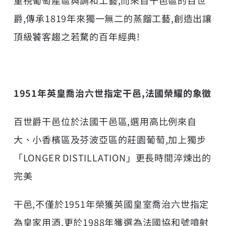
爵,傳承1819年來獨一無二的蒸餾工藝,創造出讓
頂級饕客趨之若騖的百年經典!
1951年英皇喬治六世指定干邑,法國榮耀的象徵
百世爵干邑位於法國干邑區,選用高比例來自
大、小香檳區及芬波亞區的莊園葡萄,加上獨步
「LONGER DISTILLATION」更長時間淬煉出的
完美
干邑,不僅於1951年榮獲英國皇室喬治六世指定
為皇家用酒,更於1988年獲選為法國協和號噴射