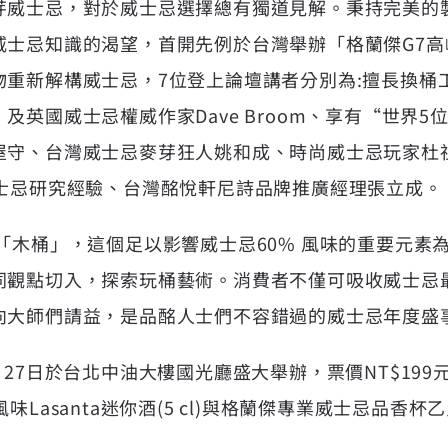
芽威士忌，對於威士忌選擇總有獨道見解。秉持完美的
威士忌知識的渴望，首開先例於台灣舉辦「格蘭傑G7高
物重新解構威士忌，7位登上論壇講者分別為:擅長換桶
及英國威士忌權威作家Dave Broom、享有“世界
屋守、台灣威士忌麥芽狂人姚和成、時尚威士忌玩家杜
威士忌研究經驗、台灣酩悅軒尼詩品牌推廣經理張立成。
「木桶」，這個足以影響威士忌60% 風味的重要元素
同觀點切入，探索玩桶藝術。消費者不僅可吸收威士忌
向大師們請益，是品酩人士們不容錯過的威士忌年度盛
月27日於台北中油大樓國光廳盛大舉辦，票價NT$19
味Lasanta迷你酒(5 cl)與格蘭傑專業威士忌品香杯