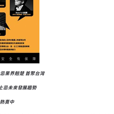
忌業界翹楚 首聚台灣
士忌未來發展趨勢
速熱賣中