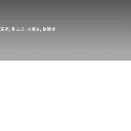
工頭堅
,
張立成
,
杜祖業
,
格蘭傑