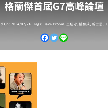
格蘭傑首屆G7高峰論壇
ed On: 2014/07/24
Tags:
Dave Broom
,
土屋守
,
姚和成
,
威士忌
,