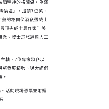
製酒精神的格蘭傑，為滿
峰論壇」，邀請7位英、
工藝的格蘭傑酒廠暨威士
5位最頂尖威士忌作家”美
祖業、威士忌旅遊達人工
為主軸，7位專家將各以
最新發展趨勢、與大師們
事。
9元。活動現場憑票並附贈
乙只