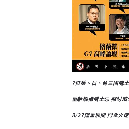
7位英、日、台三國威士
重新解構威士忌 探討威
8/27隆重展開 門票火