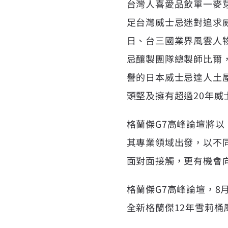
台灣人喜愛品飲單一麥
足台灣威士忌迷對追求
日、台三國業界風雲人
忌釀製團隊總製師比爾，
譽的日本威士忌達人土
頭堅及擁有超過20年
格蘭傑G7高峰論壇將以
其專業領域出發，以不
面對面接觸，更有機會
格蘭傑G7高峰論壇，8
全新格蘭傑12年雪莉桶風