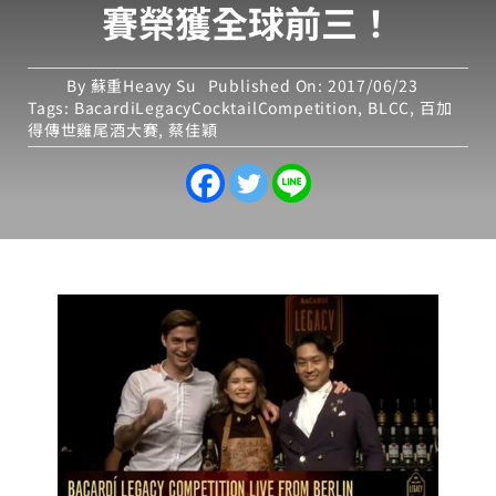
賽榮獲全球前三！
By
蘇重Heavy Su
Published On: 2017/06/23
Tags:
BacardiLegacyCocktailCompetition
,
BLCC
,
百加
得傳世雞尾酒大賽
,
蔡佳穎