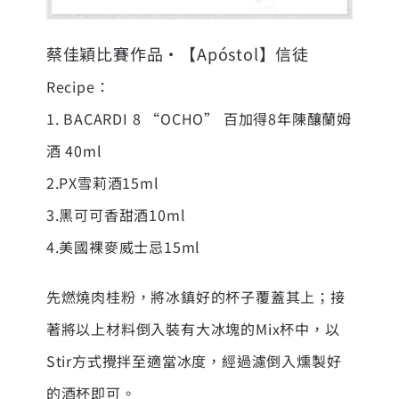
蔡佳穎比賽作品•【Apóstol】信徒
Recipe：
1. BACARDI 8 “OCHO” 百加得8年陳釀蘭姆
酒 40ml
2.PX雪莉酒15ml
3.黑可可香甜酒10ml
4.美國裸麥威士忌15ml
先燃燒肉桂粉，將冰鎮好的杯子覆蓋其上；接
著將以上材料倒入裝有大冰塊的Mix杯中，以
Stir方式攪拌至適當冰度，經過濾倒入燻製好
的酒杯即可。