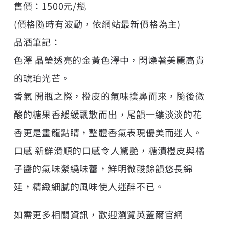
售價：1500元/瓶
(價格隨時有波動，依網站最新價格為主)
品酒筆記：
色澤 晶瑩透亮的金黃色澤中，閃爍著美麗高貴
的琥珀光芒。
香氣 開瓶之際，橙皮的氣味撲鼻而來，隨後微
酸的糖果香緩緩飄散而出，尾韻一縷淡淡的花
香更是畫龍點睛，整體香氣表現優美而迷人。
口感 新鮮滑順的口感令人驚艷，糖漬橙皮與橘
子醬的氣味縈繞味蕾，鮮明微酸餘韻悠長綿
延，精緻細膩的風味使人迷醉不已。
如需更多相關資訊，歡迎瀏覽英蓋爾官網