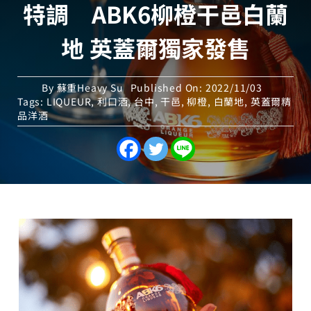
特調 ABK6柳橙干邑白蘭
地 英蓋爾獨家發售
By
蘇重Heavy Su
Published On: 2022/11/03
Tags:
LIQUEUR
,
利口酒
,
台中
,
干邑
,
柳橙
,
白蘭地
,
英蓋爾精
品洋酒