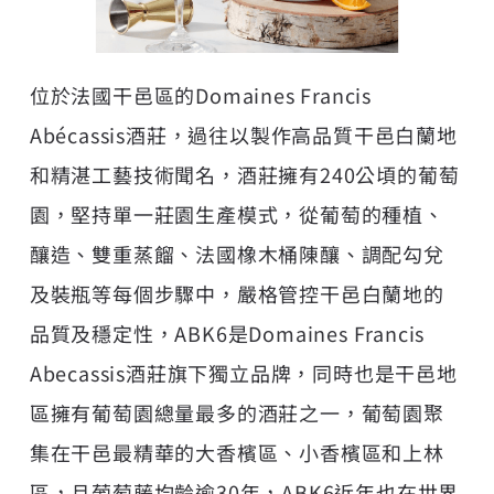
位於法國干邑區的Domaines Francis
Abécassis酒莊，過往以製作高品質干邑白蘭地
和精湛工藝技術聞名，酒莊擁有240公頃的葡萄
園，堅持單一莊園生產模式，從葡萄的種植、
釀造、雙重蒸餾、法國橡木桶陳釀、調配勾兌
及裝瓶等每個步驟中，嚴格管控干邑白蘭地的
品質及穩定性，ABK6是Domaines Francis
Abecassis酒莊旗下獨立品牌，同時也是干邑地
區擁有葡萄園總量最多的酒莊之一，葡萄園聚
集在干邑最精華的大香檳區、小香檳區和上林
區，且葡萄藤均齡逾30年，ABK6近年也在世界