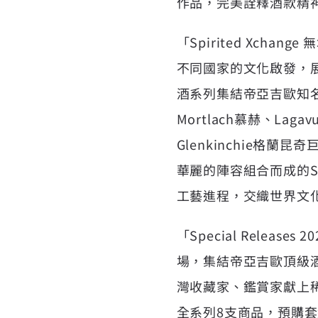
作品，完美詮釋酒款精
「Spirited Xc
不同國家的文化啟發，
酒系列集結帝亞吉歐知名酒廠
Mortlach慕赫、Laga
Glenkinchie格
華麗的陣容組合而成的Spe
工藝進程，交織世界文
「Special Releas
場，集結帝亞吉歐頂級
灣收藏家、鑑賞家獻上稀世
全系列8支商品，預購套組