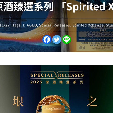
臻選系列 「Spirited X
11/27
Tags:
DIAGEO
,
Special Releases
,
Spirited Xchange
,
Stu