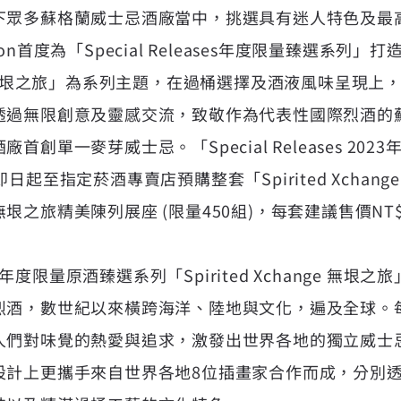
下眾多蘇格蘭威士忌酒廠當中，挑選具有迷人特色及最
rison首度為「Special Releases年度限量臻選系列
hange 無垠之旅」為系列主題，在過桶選擇及酒液風味呈現
透過無限創意及靈感交流，致敬作為代表性國際烈酒的
創單一麥芽威士忌。「Special Releases 20
起至指定菸酒專賣店預購整套「Spirited Xchang
之旅精美陳列展座 (限量450組)，每套建議售價NT$46
3年度限量原酒臻選系列「Spirited Xchange 無
烈酒，數世紀以來橫跨海洋、陸地與文化，遍及全球。
人們對味覺的熱愛與追求，激發出世界各地的獨立威士
設計上更攜手來自世界各地8位插畫家合作而成，分別