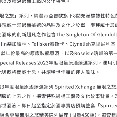
神以及精湛過桶工藝的文化特色。
hange 無垠之旅」系列，精選帝亞吉歐旗下8間充滿標誌性
展現威士忌過桶挑選的品味及文化之於單一麥芽威士忌
的創新超凡之作包含The Singleton Of Glendu
vulin樂加維林、Talisker泰斯卡、Clynelish克里尼
蘭昆奇巨獻年份最高的原廠裝瓶原酒，以及Roseisle瑰嶼
cial Releases 2023年度限量原酒臻選系列，
化與蘇格蘭威士忌，共譜稀世佳釀的迷人風味。
es 2023年度限量原酒臻選系列 Spirited Xchange 
酒廠的上乘之作，探索特殊過桶工藝及文化故事背景。
酒液。即日起至指定菸酒專賣店預購整套「Spirited X
含專屬無垠之旅精美陳列展座 (限量450組)，每套建議售