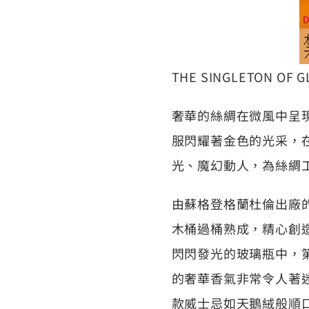
THE SINGLETON 
奢華的絲綢在微風中呈
服閃耀著金色的光采，
光、魔幻動人，為絲綢
由蘇格登格蘭杜倫出廠
木桶過桶熟成，精心創
閃閃發光的玻璃瓶中，
的奢華香氣非常令人著
款威士忌如天鵝絨般順