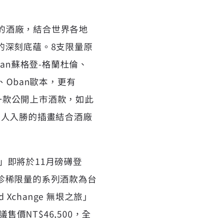
特色的酒廠，結合世界各地
的深刻底蘊。8支限量原
llan蘇格登-格蘭杜倫、
利基、Oban歐本，更有
的第一款公開上市酒款，如此
運用引人入勝的插畫結合酒廠
無垠之旅」即將於11月磅礡登
珍稀限量的系列酒款為台
change 無垠之旅」
價NT$46,500，全