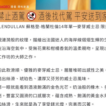
OF GLENDULLAN 蘇格登-格蘭杜倫14年單一麥芽威士忌
現漣漪般的紋理，描繪出法國迷人的海岸線熠熠生輝的
在沿海空氣中，受無花果和柑橘香氣的溫柔親吻，呈現
工作坊的大師之作。
的此款滑順、優雅的麥芽威士忌，層層堆砌出感性之美
造出絲滑、琥珀色、濃厚又芬芳的威士忌風味。
第一眼就能看到酒液飽滿的金色光芒。奶油般的橡木、
迷，豐富又圓滑的口感層次，蘊含成熟、飽滿的黃金水
口絲滑，生來就是為了享受鎂光燈，完美而沉著。