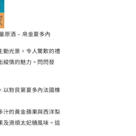
 限量原酒 – 帛金夏多內
生動光景。令人驚歎的禮
出縱情的魅力。閃閃發
。以勃艮第夏多內法國橡
多汁的黃金蘋果與西洋梨
果及滑順太妃糖風味。這