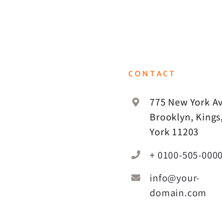
CONTACT
775 New York Av
Brooklyn, Kings
York 11203
+ 0100-505-000
info@your-
domain.com