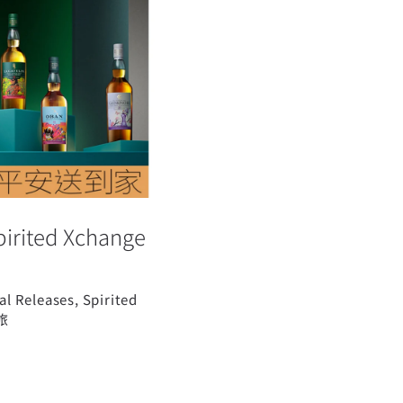
Spirited
」
ed Xchange
al Releases
,
Spirited
旅