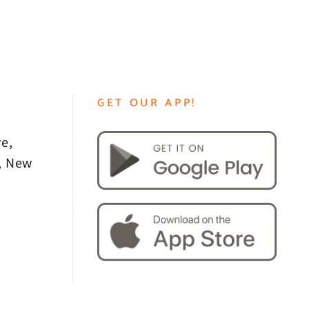
GET OUR APP!
e,
, New
0