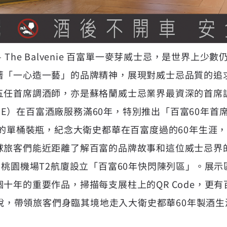
 The Balvenie 百富單一麥芽威士忌，是世界上
著「一心造一藝」的品牌精神，展現對威士忌品質的追
五任首席調酒師，亦是蘇格蘭威士忌業界最資深的首席
wart MBE）在百富酒廠服務滿60年，特別推出「百富60
年的單桶裝瓶，紀念大衛史都華在百富度過的60年生涯
球旅客們能近距離了解百富的品牌故事和這位威士忌界
灣桃園機場T2航廈設立「百富60年快閃陳列區」。展示
十年的重要作品，掃描每支展柱上的QR Code，更
聲解說，帶領旅客們身臨其境地走入大衛史都華60年製酒