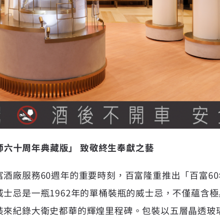
酒師六十周年典藏版」 致敬終生奉獻之藝
酒廠服務60週年的重要時刻，百富隆重推出「百富6
士忌是一瓶1962年的單桶裝瓶的威士忌，不僅蘊含
裝來紀錄大衛史都華的輝煌里程碑。包裝以五層晶透玻