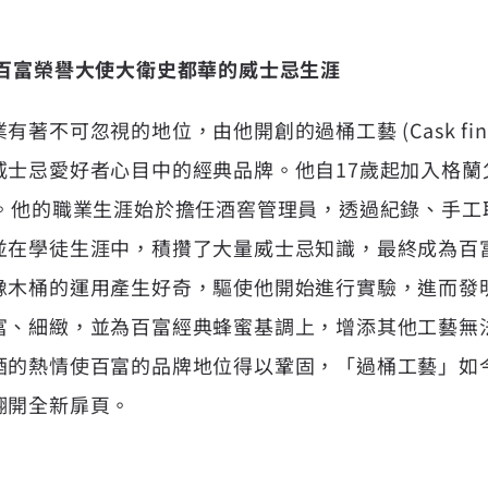
：百富榮譽大使大衛史都華的威士忌生涯
著不可忽視的地位，由他開創的過桶工藝 (Cask fini
威士忌愛好者心目中的經典品牌。他自17歲起加入格蘭
年。他的職業生涯始於擔任酒窖管理員，透過紀錄、手工
並在學徒生涯中，積攢了大量威士忌知識，最終成為百
橡木桶的運用產生好奇，驅使他開始進行實驗，進而發
富、細緻，並為百富經典蜂蜜基調上，增添其他工藝無
酒的熱情使百富的品牌地位得以鞏固，「過桶工藝」如
翻開全新扉頁。