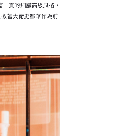
富一貫的細膩高級風格，
這象徵著大衛史都華作為前