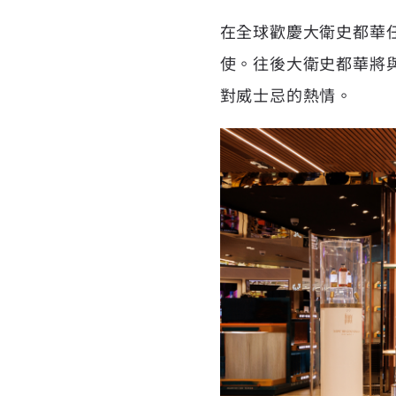
在全球歡慶大衛史都華任
使。往後大衛史都華將
對威士忌的熱情。