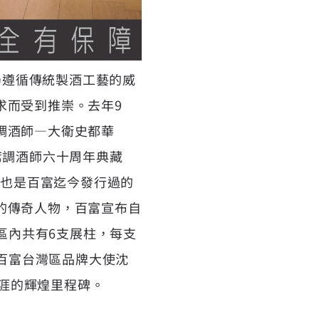
少數仍遵循傳統製酒工藝的威
求而受到推崇。去年9
調酒師—大衛史都華
年首席調酒師六十周年典藏
，也是百富迄今發行過的
的傳奇人物，百富宣布自
區內共有6支展柱，每支
有百富台灣區品牌大使沈
生涯的輝煌里程碑。