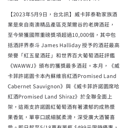
【2023年5月9日，台北訊】威卡菲泰勒家族酒
業是來自南澳精品產區克萊爾谷的老牌酒莊，
至今榮獲國際重磅獎項超過10,000個，其中包
括酒評界泰斗 James Halliday 授予的酒莊最高
榮譽「紅五星酒莊」和世界百大葡萄酒莊評鑑
《WAWWJ》頒布的獲獎最多酒莊。本月，《威
卡菲許諾園卡本內蘇維翁紅酒Promised Land
Cabernet Sauvignon》與《威卡菲許諾園席哈
紅酒Promised Land Shiraz》於全聯全面上
架，這兩支許諾園紅葡萄酒有著濃郁的成熟漿
果香氣，單寧口感細膩柔滑，深受廣大酒饕喜
愛。即日起至5/18更有單瓶 $499元限時優惠，