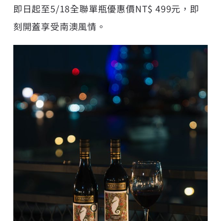
即日起至5/18全聯單瓶優惠價NT$ 499元，即
刻開蓋享受南澳風情。