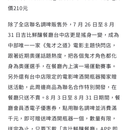
價210元
除了全店聯名調啤販售外，7 月 26 日至 8 月
31 日吉比鮮釀餐廳台中店更是搖身一變，成為
中部唯一一家《鬼才之道》電影主題快閃店，
跟著近期奧運話題熱度，把各個鬼才角色都化
身為奧運選手，在餐廳內上演一場運動賽事。
另外還有台中店限定的電影啤酒開瓶器獨家贈
送活動，此周邊商品為聯名合作特別開發，在
餐廳只送不賣。8 月 3 日至 8 月 31 日期間，餐
廳會員憑電子優惠券，點用聯名調啤並消費滿
千元，即可贈送啤酒開瓶器一個，數量有限，
送完為止，只要下載「吉比鮮釀餐廳」APP 即