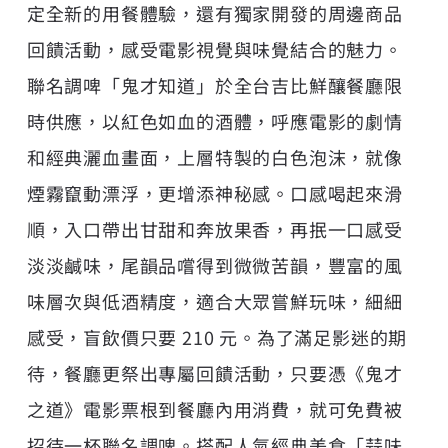
定全新的用餐體驗，還有獨家開發的周邊商品
回饋活動，感受電影視覺與味覺結合的魅力。
聯名調啤「鬼才知道」於全台吉比鮮釀餐廳限
時供應，以紅色如血的酒體，呼應電影的劇情
和經典灑血畫面，上層特製的白色泡沫，就像
煙霧竄動漂浮，更增添神秘感。口感喝起來滑
順，入口帶出甘甜和奔放果香，再抿一口感受
淡淡鹹味，尾韻品嚐得到微微苦韻，豐富的風
味層次與低酒精度，適合大眾嘗鮮玩味，細細
感受，盲飲價只要 210 元。為了滿足影迷的期
待，餐廳更祭出專屬回饋活動，只要憑《鬼才
之道》電影票根到餐廳內用消費，就可免費被
招待一杯聯名調啤。搭配人氣經典美食「蒜味