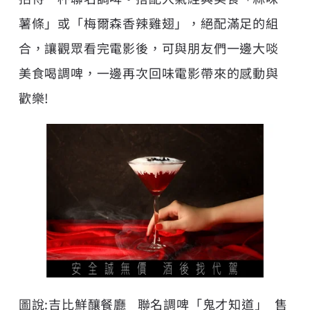
薯條」或「梅爾森香辣雞翅」，絕配滿足的組
合，讓觀眾看完電影後，可與朋友們一邊大啖
美食喝調啤，一邊再次回味電影帶來的感動與
歡樂!
圖說:吉比鮮釀餐廳_ 聯名調啤「鬼才知道」_售