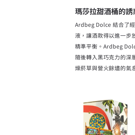
瑪莎拉甜酒桶的誘惑，
Ardbeg Dolce 
液，讓酒款得以進一步放大
精準平衡。Ardbeg 
隨後轉入黑巧克力的深
燥菸草與營火餘燼的氣息