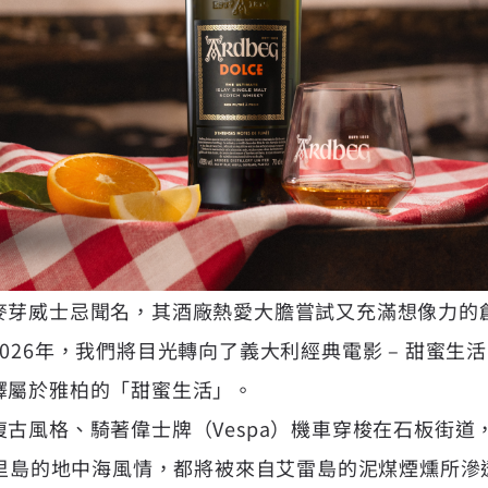
麥芽威士忌聞名，其酒廠熱愛大膽嘗試又充滿想像力的
6年，我們將目光轉向了義大利經典電影 – 甜蜜生活（La 
釋屬於雅柏的「甜蜜生活」。
古風格、騎著偉士牌（Vespa）機車穿梭在石板街道
西里島的地中海風情，都將被來自艾雷島的泥煤煙燻所滲