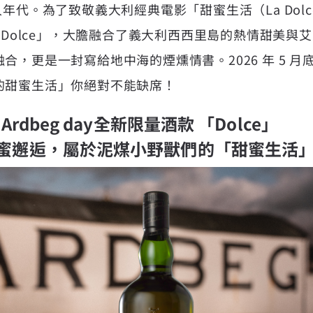
年代。為了致敬義大利經典電影「甜蜜生活（La Dolce 
eg Dolce」，大膽融合了義大利西西里島的熱情甜美
合，更是一封寫給地中海的煙燻情書。2026 年 5 
的甜蜜生活」你絕對不能缺席！
rdbeg day全新限量酒款 「Dolce」
蜜邂逅，屬於泥煤小野獸們的「甜蜜生活