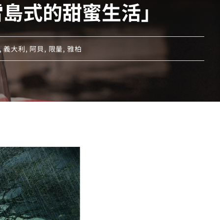
e「艾雷島式的甜蜜生活」
,
義大利
,
阿貝
,
限量
,
雅柏