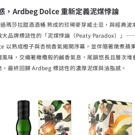
Ardbeg Dolce 重新定義泥煤悖論
結合了經過瑪莎拉甜酒酒桶 熟成的珍稀麥芽威士忌，與經典波本桶
品牌標誌性的「泥煤悖論（Peaty Paradox）」
Dolce 以熟成橙子與杏桃香氣揭開序幕，並伴隨著燉煮
層風味，交織著橄欖般的鹹香氣息，尾韻悠長且層次堆
，最終回歸 Ardbeg 標誌性的濃厚泥煤與油脂感。