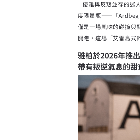
– 優雅與反叛並存的迷人
度限量瓶——「Ardb
僅是一場風味的碰撞與融
開跑，這場「艾雷島式
雅柏於2026年推出A
帶有叛逆氣息的甜