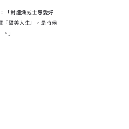
表示：「對煙燻威士忌愛好
詮釋『甜美人生』，是時候
y』。」