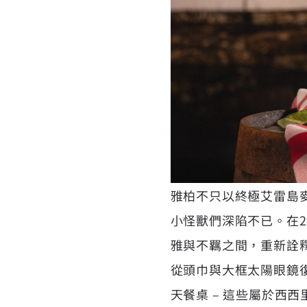
雅柏不只以終極艾雷島
小怪獸們深陷不已。在202
雅與不羈之間，重新詮
從頭巾與大框太陽眼鏡復
天餐桌 – 這些屬於西