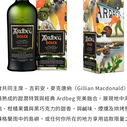
主席 – 吉莉安・麥克唐納（Gillian Macdonald
酒桶熟成的甜潤特質與經典 Ardbeg 完美融合，展現
桃、柑橘果醬與黑巧克力的甜香，與鹹味、煙燻及烘烤
蘇格蘭雨中的島嶼，或任何你所在的地方享用這款限量