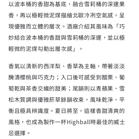
以波本桶的香甜為基底，融合雪莉桶的深邃果
香，再以極輕微泥煤描繪北歐冷冽空氣感，呈
現優雅而立體的層次。酒廠介紹其風味為「巧
妙結合波本桶的香甜與雪莉桶的深邃，並以極
輕微的泥煤勾勒出層次感」。
香氣以清新的西洋梨、香草為主軸，帶著淡淡
醃漬櫻桃與巧克力；入口後可感受到醋栗、葡
萄乾與茶香交織的甜美；尾韻則以青蘋果、雪
松木質調與優雅菸草餘韻收束，風味乾淨、平
衡且極具辨識度。夏日將至，這樣香甜清爽的
風格，也成為製作一杯Highball時最佳的威士
忌選擇。