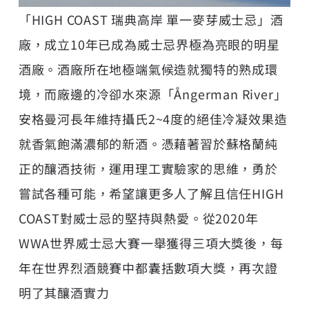
「HIGH COAST 瑞典高岸 單一麥芽威士忌」酒
廠，成立10年已成為威士忌界極為亮眼的明星
酒廠。酒廠所在地極端氣候造就獨特的熟成環
境，而廠邊的冷卻水來源「Ångerman River」
安格曼河長年維持攝氏2~4度的絕佳冷凝效果造
就香氣飽滿濃郁的新酒。憑藉著習於蘇格蘭純
正的釀酒技術，運用理工實驗家的思維，勇於
嘗試各種可能，希望讓更多人了解且信任HIGH
COAST對威士忌的堅持與熱愛。從2020年
WWA世界威士忌大賽一舉獲得三項大獎後，每
年在世界烈酒競賽中都囊括數項大獎，再次證
明了其釀酒實力