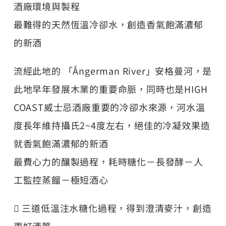
酒廠環境與製程
最難得的天然恆溫冷卻水，創造香氣飽滿濃郁
的新酒
流經此地的 「Ångerman River」安格曼河，是
此地早年發展木業的重要命脈，同時也是HIGH
COAST威士忌酒廠重要的冷卻水來源，河水溫
度長年維持攝氏2~4度左右，絕佳的冷凝效果造
就香氣飽滿濃郁的新酒
最費心力的釀製過程，耗時糖化－長發酵－人
工監控蒸餾－極短酒心
 三道低溫注水糖化過程，得到澄清麥汁，創造
更好酒質