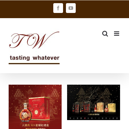
Skip
Facebook
YouTube
to
content
星耀版禮盒上
歡度新年 人頭
市 人頭馬一開
馬XO星耀紅禮
我們耀精彩
盒迎新春