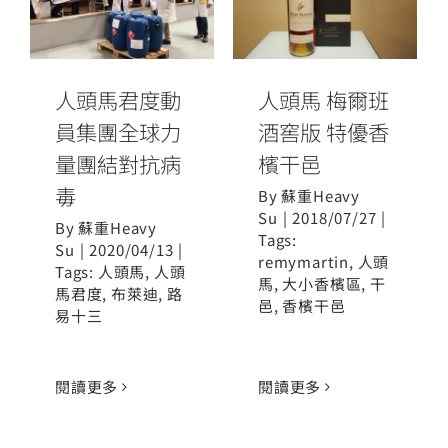
酒窖版 特優香
量團結對抗病
檳干邑
毒
人頭馬君度動
人頭馬 梅爾班
員集團全球力
酒窖版 特優香
量團結對抗病
檳干邑
毒
By
蘇重Heavy
Su
|
2018/07/27
|
By
蘇重Heavy
Tags:
Su
|
2020/04/13
|
remymartin
,
人頭
Tags:
人頭馬
,
人頭
馬
,
大小香檳區
,
干
馬君度
,
布萊迪
,
路
邑
,
香檳干邑
易十三
閱讀更多
閱讀更多