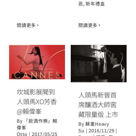
邑
,
新年禮盒
閱讀更多
閱讀更多
坎城影展聞到
人頭馬新晉首
人頭馬XO芳香
席釀酒大師窖
@賴偉峯
藏限量版 上市
坎城影展聞到
人頭馬新晉首
人頭馬XO芳香
席釀酒大師窖
@賴偉峯
藏限量版 上市
By
「飲酒作樂」賴
By
蘇重Heavy
偉峯
Su
|
2016/11/29
|
Otto
|
2017/05/25