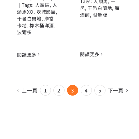
Tags:
人頭馬
,
干
|
Tags:
人頭馬
,
人
邑
,
干邑白蘭地
,
釀
頭馬XO
,
坎城影展
,
酒師
,
限量版
干邑白蘭地
,
摩當
卡地
,
橡木桶洋酒
,
波爾多
閱讀更多
閱讀更多
上一頁
1
2
3
4
5
下一頁