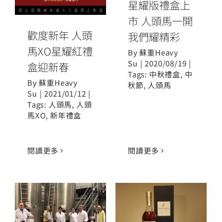
星耀版禮盒上
市 人頭馬一開
歡度新年 人頭
我們耀精彩
馬XO星耀紅禮
By
蘇重Heavy
Su
|
2020/08/19
|
盒迎新春
Tags:
中秋禮盒
,
中
By
蘇重Heavy
秋節
,
人頭馬
Su
|
2021/01/12
|
Tags:
人頭馬
,
人頭
馬XO
,
新年禮盒
閱讀更多
閱讀更多
人頭馬君度動
人頭馬 梅爾班
員集團全球力