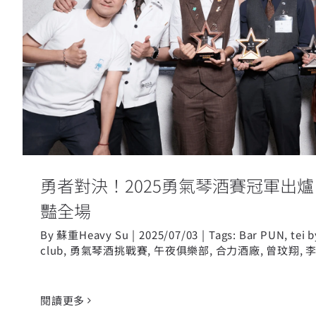
勇者對決！2025勇氣琴酒賽冠軍出
驚豔全場
勇者對決！2025勇氣琴酒賽冠軍出爐
豔全場
By
蘇重Heavy Su
|
2025/07/03
|
Tags:
Bar PUN
,
tei 
club
,
勇氣琴酒挑戰賽
,
午夜俱樂部
,
合力酒廠
,
曾玟翔
,
閱讀更多