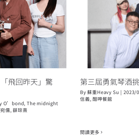
爐 「飛回昨天」
第三屆
 「飛回昨天」驚
第三屆勇氣琴酒挑
By
蘇重Heavy Su
|
2023/
信義
,
酣呷餐館
by O’bond
,
The midnight
李宛儒
,
薛琮熹
閱讀更多