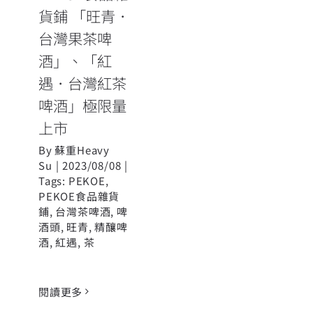
上市
貨鋪 「旺青．
台灣果茶啤
酒」、「紅
遇．台灣紅茶
啤酒」極限量
上市
By
蘇重Heavy
Su
|
2023/08/08
|
Tags:
PEKOE
,
PEKOE食品雜貨
鋪
,
台灣茶啤酒
,
啤
酒頭
,
旺青
,
精釀啤
酒
,
紅遇
,
茶
閱讀更多