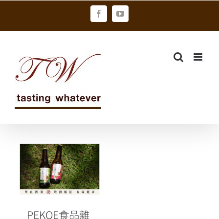
Skip
Facebook
YouTube
to
content
PEKOE食品雜
貨鋪 「旺青．
台灣果茶啤
酒」、「紅
遇．台灣紅茶
啤酒」極限量
PEKOE食品雜