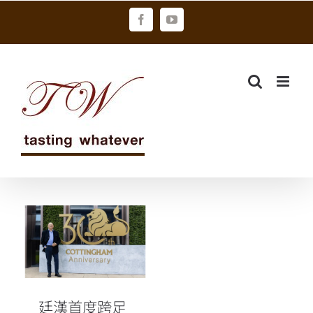
Skip
Facebook
YouTube
to
content
廷漢首度跨足
葡萄酒產業 攜
手TWE富邑集
團
廷漢首度跨足