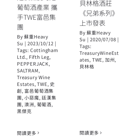
貝林格酒莊
葡萄酒產業 攜
《兄弟系列》
手TWE富邑集
上市發表
團
By
蘇重Heavy
By
蘇重Heavy
Su
|
2020/07/08
|
Su
|
2023/10/12
|
Tags:
Tags:
Cottingham
TreasuryWineEst
Ltd.
,
Fifth Leg
,
ates
,
TWE
,
加州
,
PEPPERJACK
,
貝林格
SALTRAM
,
Treasury Wine
Estates
,
TWE
,
史
創
,
富邑葡萄酒集
團
,
小惡魔
,
廷漢集
團
,
澳洲
,
葡葡酒
,
黑傑克
閱讀更多
閱讀更多