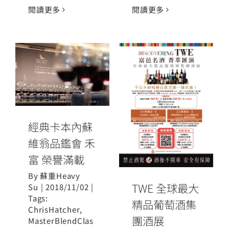
閱讀更多
閱讀更多
經典卡本內蘇
維翁品鑑會 禾
TWE 全球最大
富 榮譽滿載
精品葡萄酒集
經典卡本內蘇
團酒展
維翁品鑑會 禾
富 榮譽滿載
By
蘇重Heavy
TWE 全球最大
Su
|
2018/11/02
|
Tags:
精品葡萄酒集
ChrisHatcher
,
團酒展
MasterBlendClas