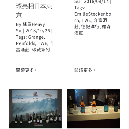
Su
|
2018/09/17
|
璨亮相日本東
Tags:
京
EmilieSteckenbo
rn
,
TWE
,
奔富酒
By
蘇重Heavy
莊
,
德記洋行
,
羅森
Su
|
2018/10/26
|
酒莊
Tags:
Grange
,
Penfolds
,
TWE
,
奔
富酒莊
,
珍藏系列
閱讀更多
閱讀更多
富邑集團與酒
麥圖亞Matua
友企業聯手推
不容錯過的紐
出三大澳洲酒
西蘭酒廠
莊