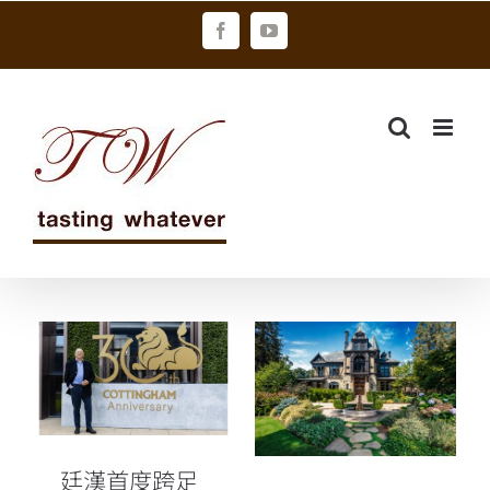
Skip
Facebook
YouTube
to
content
廷漢首度跨足
貝林格酒莊
葡萄酒產業 攜
《兄弟系列》
手TWE富邑集
上市發表
團
廷漢首度跨足