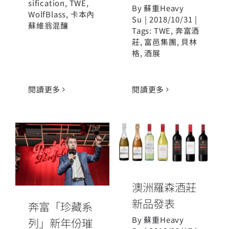
sification
,
TWE
,
By
蘇重Heavy
WolfBlass
,
卡本內
Su
|
2018/10/31
|
蘇維翁混釀
Tags:
TWE
,
奔富酒
莊
,
富邑集團
,
貝林
格
,
酒展
閱讀更多
閱讀更多
奔富「珍藏系
澳洲羅森酒莊
列」新年份璀
新品發表
璨亮相日本東
澳洲羅森酒莊
京
新品發表
奔富「珍藏系
By
蘇重Heavy
列」新年份璀