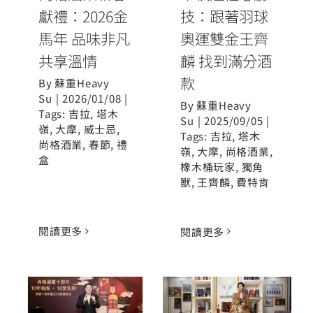
獻禮：2026金
技：跟著羽球
馬年 品味非凡
奧運雙金王齊
共享溫情
麟 找到滿分酒
款
By
蘇重Heavy
Su
|
2026/01/08
|
By
蘇重Heavy
Tags:
吉拉
,
塔木
Su
|
2025/09/05
|
嶺
,
大摩
,
威士忌
,
Tags:
吉拉
,
塔木
尚格酒業
,
春節
,
禮
嶺
,
大摩
,
尚格酒業
,
盒
橡木桶玩家
,
獨角
獸
,
王齊麟
,
費特肯
閱讀更多
閱讀更多
尚格酒業歡慶
尚格春節禮獻