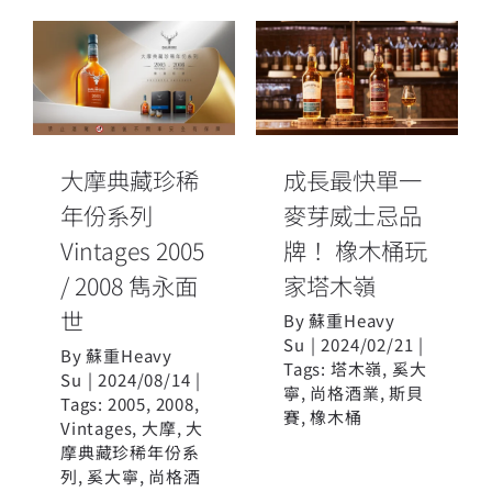
大摩典藏珍稀
成長最快單一
年份系列
麥芽威士忌品
Vintages
牌！ 橡木桶玩
2005 / 2008
家塔木嶺
雋永面世
大摩典藏珍稀
成長最快單一
年份系列
麥芽威士忌品
Vintages 2005
牌！ 橡木桶玩
/ 2008 雋永面
家塔木嶺
世
By
蘇重Heavy
Su
|
2024/02/21
|
By
蘇重Heavy
Tags:
塔木嶺
,
奚大
Su
|
2024/08/14
|
寧
,
尚格酒業
,
斯貝
Tags:
2005
,
2008
,
賽
,
橡木桶
Vintages
,
大摩
,
大
摩典藏珍稀年份系
列
,
奚大寧
,
尚格酒