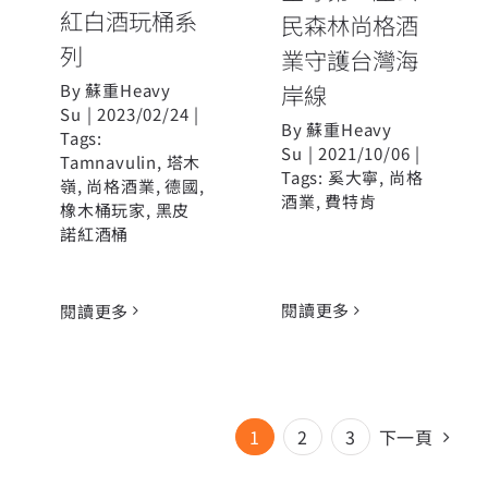
紅白酒玩桶系
民森林尚格酒
列
業守護台灣海
岸線
By
蘇重Heavy
Su
|
2023/02/24
|
By
蘇重Heavy
Tags:
Su
|
2021/10/06
|
Tamnavulin
,
塔木
Tags:
奚大寧
,
尚格
嶺
,
尚格酒業
,
德國
,
酒業
,
費特肯
橡木桶玩家
,
黑皮
諾紅酒桶
閱讀更多
閱讀更多
1
2
3
下一頁