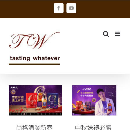
Skip
Facebook
YouTube
to
content
中秋送禮必勝
尚格酒業新春
技：跟著羽球
獻禮：2026金
奧運雙金王齊
馬年 品味非凡
麟 找到滿分酒
共享溫情
款
尚格酒業新春
中秋送禮必勝