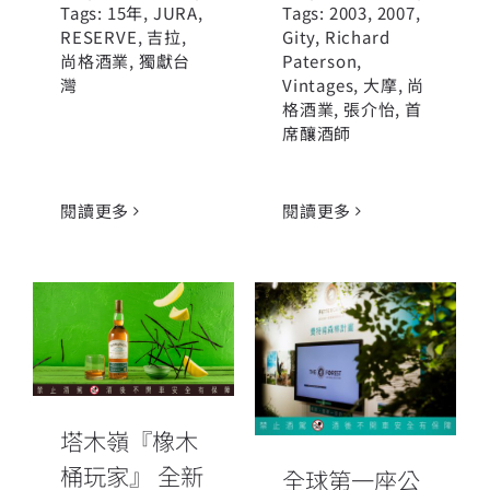
Tags:
15年
,
JURA
,
Tags:
2003
,
2007
,
RESERVE
,
吉拉
,
Gity
,
Richard
尚格酒業
,
獨獻台
Paterson
,
灣
Vintages
,
大摩
,
尚
格酒業
,
張介怡
,
首
席釀酒師
閱讀更多
閱讀更多
塔木嶺『橡木
全球第一座公
桶玩家』 全新
民森林尚格酒
紅白酒玩桶系
業守護台灣海
列
岸線
塔木嶺『橡木
桶玩家』 全新
全球第一座公