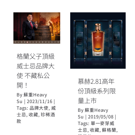
格蘭父子頂級
威士忌品牌大
慕赫2.81高年
使 不藏私公
份頂級系列限
開！
格蘭父子頂級
量上市
威士忌品牌大
使 不藏私公
慕赫2.81高年
開！
份頂級系列限
By
蘇重Heavy
量上市
Su
|
2023/11/16
|
Tags:
品牌大使
,
威
By
蘇重Heavy
士忌
,
收藏
,
珍稀酒
Su
|
2019/05/08
|
款
Tags:
單一麥芽威
士忌
,
收藏
,
蘇格蘭
,