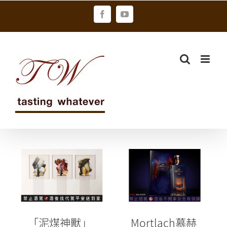
Skip
Facebook
YouTube
to
content
「泥煤神獸」
Mortlach慕赫
奧特摩 16 系列
全新鉅獻「慕
三款新品抵台
赫50」
「泥煤神獸」
Mortlach慕赫