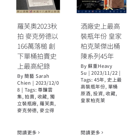
166萬落槌 創
柏克萊傑出桶
下單桶拍賣史
陳系列45年
上最高紀錄
羅芙奧2023秋
酒廠史上最高
拍 麥克勞德以
裝瓶年份 皇家
166萬落槌 創
柏克萊傑出桶
下單桶拍賣史
陳系列45年
上最高紀錄
By
蘇重Heavy
Su
|
2023/11/22
|
By
簡藝 Sarah
Tags:
45年
,
史上最
Chien
|
2023/12/0
高裝瓶年份
,
單桶
8
|
Tags:
尊釀雲
原酒
,
投資
,
收藏
,
集
,
拍賣
,
收藏
,
獨
皇家柏克萊
立裝瓶廠
,
羅芙奧
,
麥克勞德
,
麥立得
閱讀更多
閱讀更多