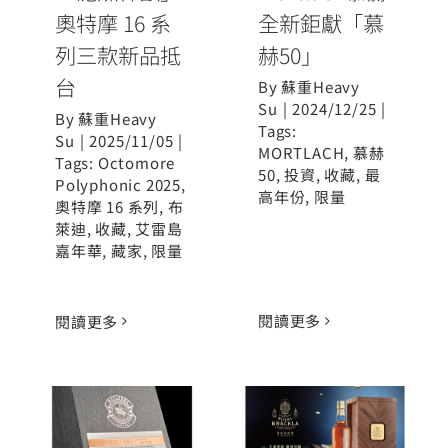
奧特摩 16 系
全新鉅獻「慕
列三款新品抵
赫50」
台
By
蘇重Heavy
Su
|
2024/12/25
|
By
蘇重Heavy
Tags:
Su
|
2025/11/05
|
MORTLACH
,
慕赫
Tags:
Octomore
50
,
投資
,
收藏
,
最
Polyphonic 2025
,
高年份
,
限量
奧特摩 16 系列
,
布
萊迪
,
收藏
,
艾雷島
嘉年華
,
藏家
,
限量
閱讀更多
閱讀更多
羅芙奧2023秋
酒廠史上最高
拍 麥克勞德以
裝瓶年份 皇家