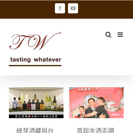
Skip
Facebook
YouTube
to
content
首屆金酒盃調
綠芽酒藏與台
酒大賽，打造
北時代寓所聯
中式白酒文化
手
造浪者
綠芽酒藏與台
首屆金酒盃調