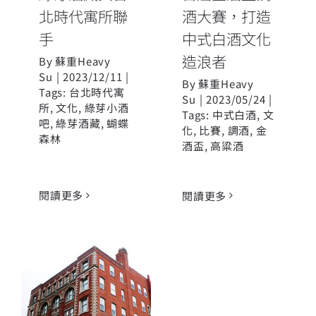
北時代寓所聯
酒大賽，打造
手
中式白酒文化
造浪者
By
蘇重Heavy
Su
|
2023/12/11
|
By
蘇重Heavy
Tags:
台北時代寓
Su
|
2023/05/24
|
所
,
文化
,
綠芽小酒
Tags:
中式白酒
,
文
吧
,
綠芽酒藏
,
蝴蝶
化
,
比賽
,
調酒
,
金
森林
酒盃
,
高粱酒
閱讀更多
閱讀更多
時尚與品酒 @