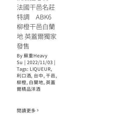
售
法國干邑名莊
特調 ABK6
柳橙干邑白蘭
地 英蓋爾獨家
發售
By
蘇重Heavy
Su
|
2022/11/03
|
Tags:
LIQUEUR
,
利口酒
,
台中
,
干邑
,
柳橙
,
白蘭地
,
英蓋
爾精品洋酒
閱讀更多