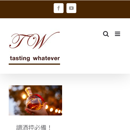
Skip
Facebook
YouTube
to
content
調酒控必備！
法國干邑名莊
特調 ABK6柳
橙干邑白蘭地
英蓋爾獨家發
調酒控必備！