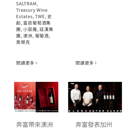
SALTRAM
,
Treasury Wine
Estates
,
TWE
,
史
創
,
富邑葡萄酒集
團
,
小惡魔
,
廷漢集
團
,
澳洲
,
葡葡酒
,
黑傑克
閱讀更多
閱讀更多
奔富帶來澳洲
奔富發表加州
頂級葡萄酒，
全系列酒款 世
共度中秋節的
界產區葡萄酒
美好時光
引人注目
奔富帶來澳洲
奔富發表加州