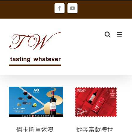
Skip
Facebook
YouTube
to
content
傑卡斯重返澳
洲網球公開
從奔富獻禮世
賽，擔任官方
界：簽名、密
指定葡萄酒合
封、交付
作夥伴
傑卡斯重返澳
從奔富獻禮世