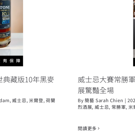
登創世典藏版10年
威士忌大賽常勝軍
世典藏版10年黑麥
威士忌大賽常勝軍米
展驚豔全場
idam
,
威士忌
,
米爾登
,
荷蘭
By
簡藝 Sarah Chien
|
20
烈酒展
,
威士忌
,
常勝軍
,
米
閱讀更多