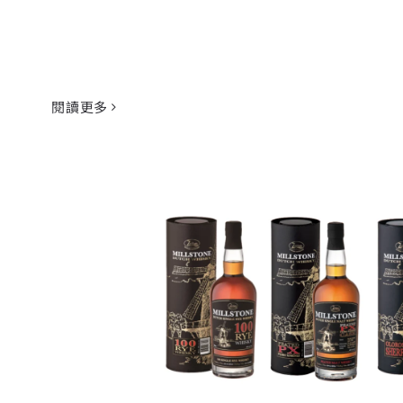
閱讀更多
荷蘭國寶級Zuidam酒廠 MILLS
場