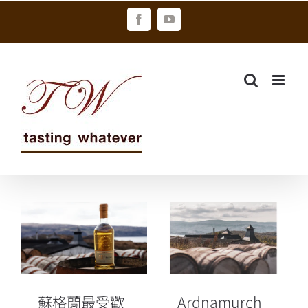
Skip
Facebook
YouTube
to
content
蘇格蘭最受歡
迎新興酒廠 艾
Ardnamurchan
德麥康 國際市
艾德麥康 品味
場秒殺級最新
威士忌的旅程
傑作
蘇格蘭最受歡
Ardnamurch