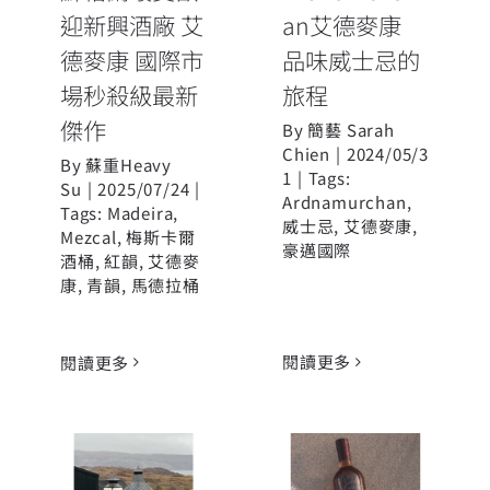
迎新興酒廠 艾
an艾德麥康
德麥康 國際市
品味威士忌的
場秒殺級最新
旅程
傑作
By
簡藝 Sarah
Chien
|
2024/05/3
By
蘇重Heavy
1
|
Tags:
Su
|
2025/07/24
|
Ardnamurchan
,
Tags:
Madeira
,
威士忌
,
艾德麥康
,
Mezcal
,
梅斯卡爾
豪邁國際
酒桶
,
紅韻
,
艾德麥
康
,
青韻
,
馬德拉桶
閱讀更多
閱讀更多
最受歡迎新興
艾德麥康 台灣