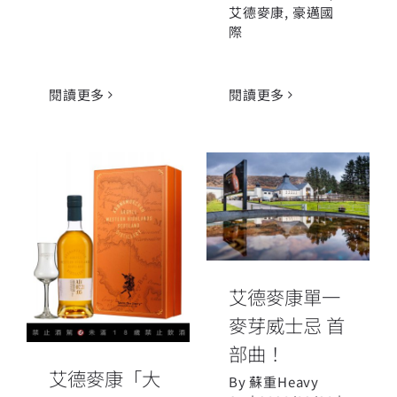
艾德麥康
,
豪邁國
際
閱讀更多
閱讀更多
艾德麥康單一
艾德麥康「大
麥芽威士忌 首
地回春」單一
部曲！
麥芽威士忌禮
艾德麥康單一
盒組
麥芽威士忌 首
部曲！
艾德麥康「大
By
蘇重Heavy