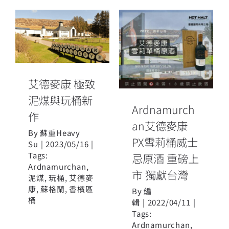
Ardnamurchan
艾德麥康 極致
艾德麥康 PX雪
泥煤與玩桶新
莉桶威士忌原
作
酒 重磅上市 獨
艾德麥康 極致
獻台灣
泥煤與玩桶新
Ardnamurch
作
an艾德麥康
By
蘇重Heavy
PX雪莉桶威士
Su
|
2023/05/16
|
Tags:
忌原酒 重磅上
Ardnamurchan
,
市 獨獻台灣
泥煤
,
玩桶
,
艾德麥
康
,
蘇格蘭
,
香檳區
By
編
桶
輯
|
2022/04/11
|
Tags:
Ardnamurchan
,