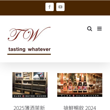
Skip
Facebook
YouTube
to
content
2025薄酒萊新
搶鮮暢飲 2024
酒預購開跑 三
薄酒萊新酒空
大名莊共譜秋
運開瓶零時
季風土之詩
差！
2025薄酒萊新
搶鮮暢飲 2024