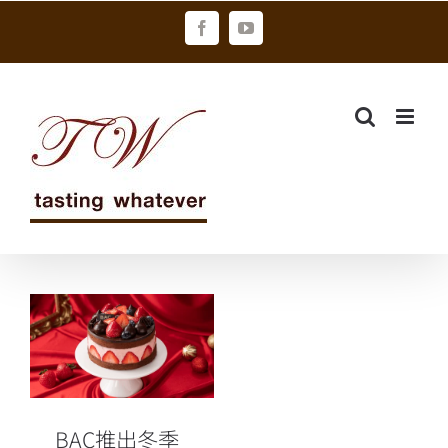
Skip
Facebook
YouTube
to
content
BAC推出冬季
限定高顏值草
莓蛋糕「覆盆
莓草莓巧克力
蛋糕」
BAC推出冬季