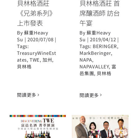
貝林格酒莊
貝林格酒莊 首
《兄弟系列》
席釀酒師 訪台
上市發表
午宴
By
蘇重Heavy
By
蘇重Heavy
Su
|
2020/07/08
|
Su
|
2019/04/12
|
Tags:
Tags:
BERINGER
,
TreasuryWineEst
MarkBeringer
,
ates
,
TWE
,
加州
,
NAPA
,
貝林格
NAPAVALLEY
,
富
邑集團
,
貝林格
閱讀更多
閱讀更多
貝林格酒莊加