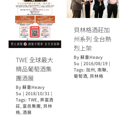
州系列 全台熱
TWE 全球最大
烈上架
精品葡萄酒集
團酒展
貝林格酒莊加
州系列 全台熱
烈上架
By
蘇重Heavy
TWE 全球最大
Su
|
2016/08/19
|
精品葡萄酒集
Tags:
加州
,
南聯
,
葡萄酒
,
貝林格
團酒展
By
蘇重Heavy
Su
|
2018/10/31
|
Tags:
TWE
,
奔富酒
莊
,
富邑集團
,
貝林
格
,
酒展