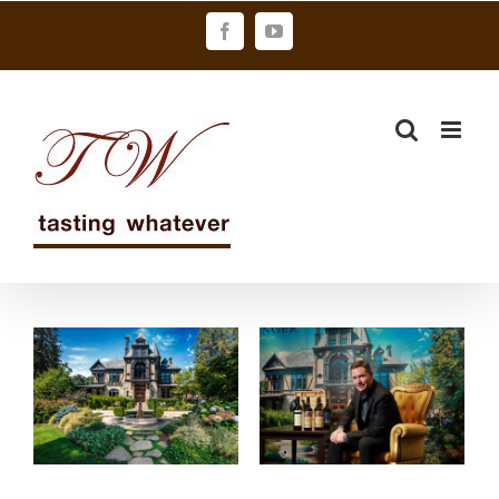
Skip
Facebook
YouTube
to
content
貝林格酒莊
貝林格酒莊 首
《兄弟系列》
席釀酒師 訪台
上市發表
午宴