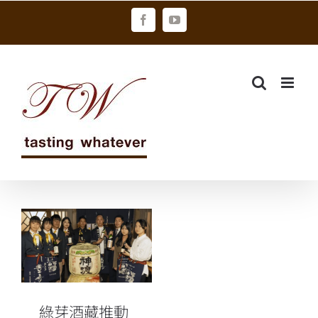
Skip
Facebook
YouTube
to
content
綠芽酒藏推動
首次業界台日
大學生日本酒
文化交流
綠芽酒藏推動