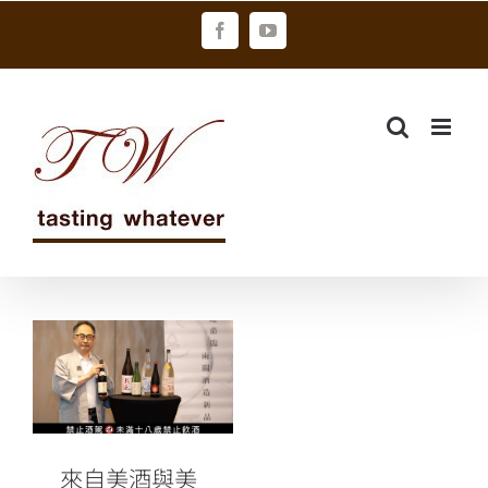
Skip
Facebook
YouTube
to
content
來自美酒與美
人之鄉 在豪雪
之地綻放的小
十四代——
「花邑」
來自美酒與美