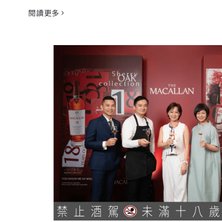
閱讀更多
麥卡倫《為時代創新味》掀起