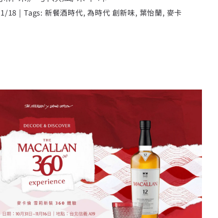
11/18
|
Tags:
新餐酒時代
,
為時代 創新味
,
葉怡蘭
,
麥卡
360體驗》 10 月 31 日台北信義
A19 盛大開展