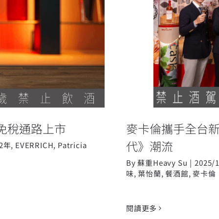
麥卡倫攜手全台
昌 免稅通路上市
 免稅通路上市
麥卡倫攜手全台新
代》潮流
12年
,
EVERRICH
,
Patricia
By
蘇重Heavy Su
|
2025/
味
,
葉怡蘭
,
餐酒館
,
麥卡倫
閱讀更多