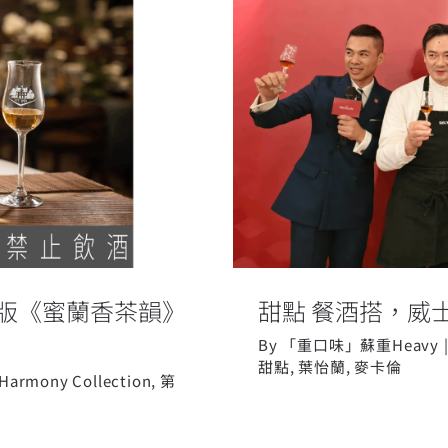
ion 第五版《蜜蘭香
甜點 
n 第五版《蜜蘭香茶韻》
甜點 餐酒搭，威士
By
「重口味」蘇重Heavy
甜點
,
葉怡蘭
,
麥卡倫
Harmony Collection
,
第