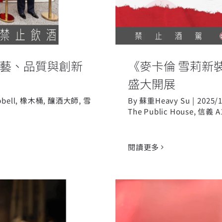
演工藝、品質與創新
《麥卡倫 雪莉新裝36
盛大開展
bell
,
橡木桶
,
釀酒大師
,
雪
By
蘇重Heavy Su
|
2025/
The Public House
,
信義 A
閱讀更多