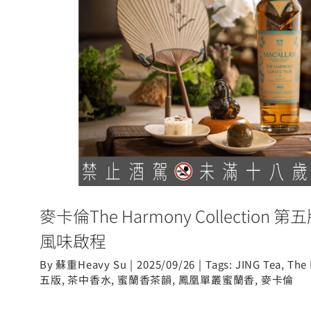
麥卡倫The Harmony Collect
茶韻》風味啟程
麥卡倫The Harmony Collectio
風味啟程
By
蘇重Heavy Su
|
2025/09/26
|
Tags:
JING Tea
,
The 
五版
,
茶中香水
,
蜜蘭香茶韻
,
鳳凰單叢蜜蘭香
,
麥卡倫