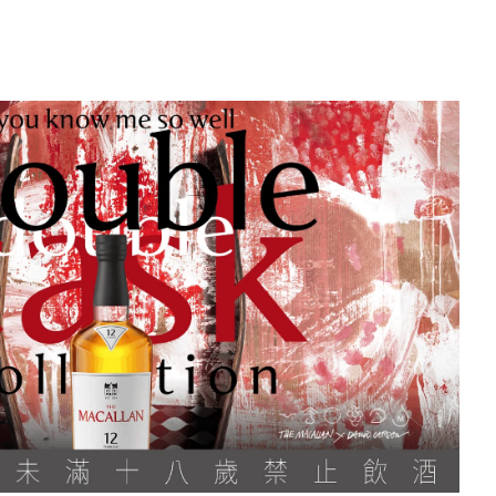
卡倫 經典重譯 風格新生