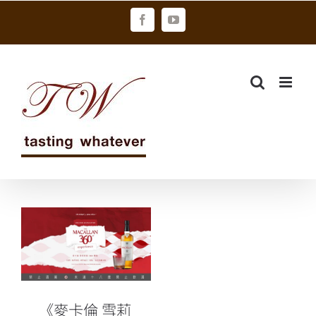
Skip
Facebook
YouTube
to
content
《麥卡倫 雪莉
新裝360體驗》
10 月 31 日台
北信義 A19 盛
大開展
《麥卡倫 雪莉