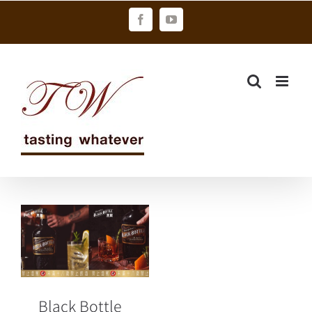
Skip
Facebook
YouTube
to
content
Black Bottle
黑瓶蘇格蘭威
士忌 全台量販
傳奇再現
Black Bottle