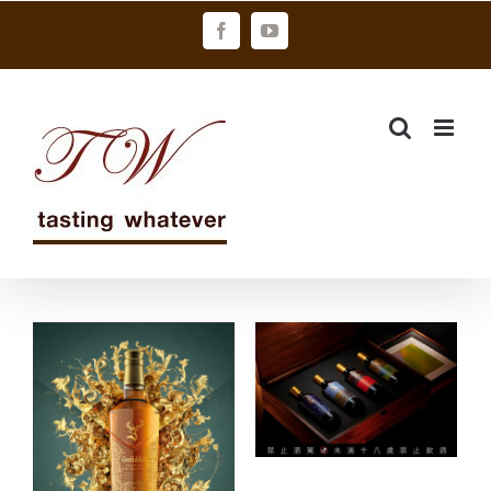
Skip
Facebook
YouTube
to
content
金車噶瑪蘭聯
手大師江賢二 !
威士忌界的凡
爾賽 格蘭菲迪