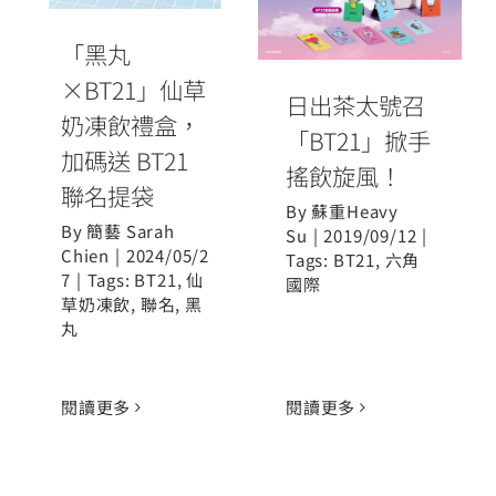
「BT21」掀手
加碼送 BT21
搖飲旋風！
聯名提袋
「黑丸
×BT21」仙草
日出茶太號召
奶凍飲禮盒，
「BT21」掀手
加碼送 BT21
搖飲旋風！
聯名提袋
By
蘇重Heavy
By
簡藝 Sarah
Su
|
2019/09/12
|
Chien
|
2024/05/2
Tags:
BT21
,
六角
7
|
Tags:
BT21
,
仙
國際
草奶凍飲
,
聯名
,
黑
丸
閱讀更多
閱讀更多