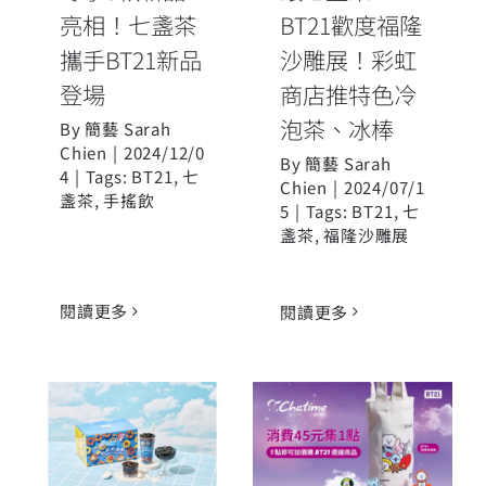
亮相！七盞茶
BT21歡度福隆
攜手BT21新品
沙雕展！彩虹
登場
商店推特色冷
泡茶、冰棒
By
簡藝 Sarah
Chien
|
2024/12/0
By
簡藝 Sarah
4
|
Tags:
BT21
,
七
Chien
|
2024/07/1
盞茶
,
手搖飲
5
|
Tags:
BT21
,
七
盞茶
,
福隆沙雕展
閱讀更多
閱讀更多
「黑丸
×BT21」仙草
日出茶太號召
奶凍飲禮盒，