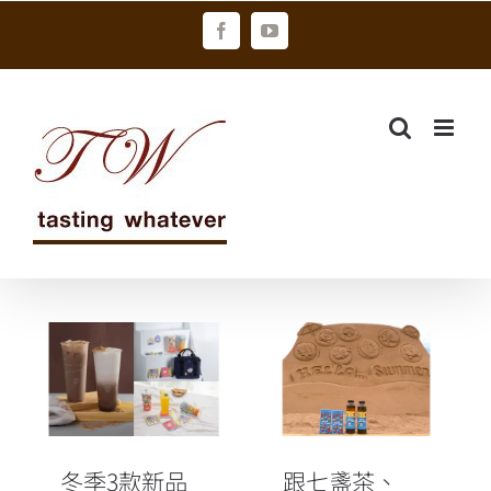
Skip
Facebook
YouTube
to
content
跟七盞茶、
冬季3款新品亮
BT21歡度福隆
相！七盞茶攜
沙雕展！彩虹
手BT21新品登
商店推特色冷
場
泡茶、冰棒
冬季3款新品
跟七盞茶、