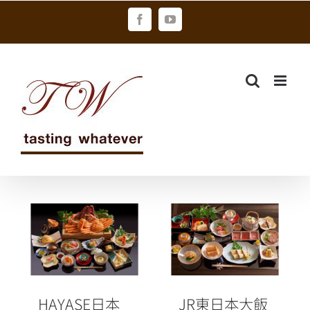
Skip
Facebook
YouTube
to
content
JR東日本大飯
HAYASE日本料
店台北
理「日本蟹盡
HAYASE日本料
享會席」
理推出「鰻魚
會席料理」
HAYASE日本
JR東日本大飯