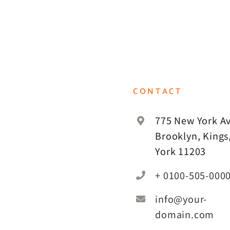
CONTACT
775 New York Av
Brooklyn, Kings
York 11203
+ 0100-505-000
info@your-
domain.com