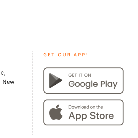
GET OUR APP!
e,
, New
0