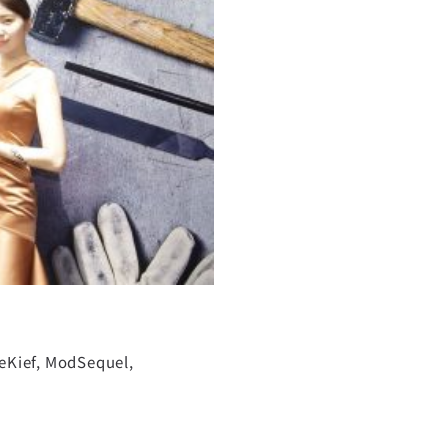
蘭島嶼之王
eKief
,
ModSequel
,