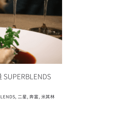
 發表限量
套組
UPERBLENDS
BLENDS
,
二星
,
奔富
,
米其林