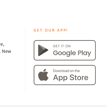
GET OUR APP!
e,
, New
0