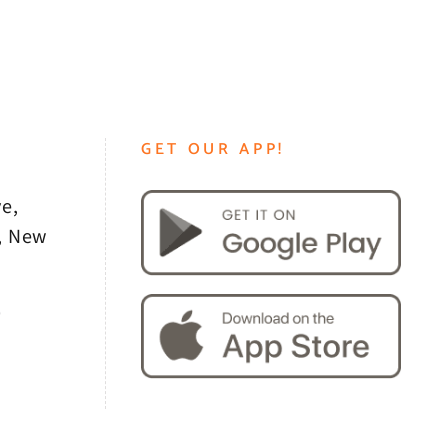
GET OUR APP!
e,
, New
0