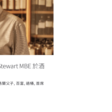
Stewart MBE
年
wart MBE 於酒
格蘭父子
,
百富
,
過桶
,
首席