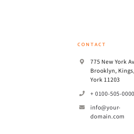
CONTACT
775 New York Av
Brooklyn, Kings
York 11203
+ 0100-505-000
info@your-
domain.com