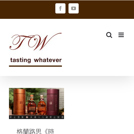
Skip
Facebook
YouTube
to
content
格蘭路思《時
淬之藝》獲世
界級烈酒競賽
雙金牌肯定
格蘭路思《時