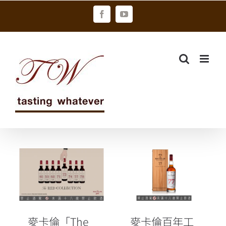
Skip
Facebook
YouTube
to
content
麥卡倫「The
麥卡倫百年工
Red
藝與時光淬鍊
Collection 73
極致 「The
年」紅色經典
Red
系列 臻稀新品
Collection 77
麥卡倫「The
麥卡倫百年工