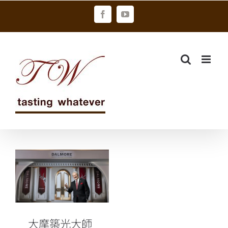
Skip
Facebook
YouTube
to
content
大摩築光大師
系列
Luminary
No.2 璀璨面世
首席傳奇釀酒
師Richard
大摩築光大師