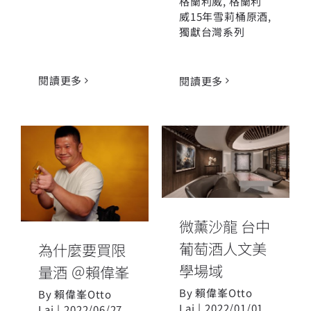
格蘭利威
,
格蘭利
威15年雪莉桶原酒
,
獨獻台灣系列
閱讀更多
閱讀更多
微薰沙龍 台中
葡萄酒人文美
為什麼要買限
學場域
量酒 ＠賴偉峯
微薰沙龍 台中
葡萄酒人文美
為什麼要買限
學場域
量酒 ＠賴偉峯
By
賴偉峯Otto
By
賴偉峯Otto
Lai
|
2022/01/01
Lai
|
2022/06/27