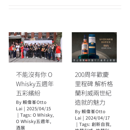
200周年歡慶里
不能沒有你 O
程碑 解析格蘭
Whisky五週年
利威兩世紀造
五彩繽紛
就的魅力
不能沒有你 O
200周年歡慶
Whisky五週年
里程碑 解析格
五彩繽紛
蘭利威兩世紀
造就的魅力
By
賴偉峯Otto
Lai
|
2025/04/15
By
賴偉峯Otto
|
Tags:
O Whisky
,
Lai
|
2024/04/17
O Whisky五週年
,
|
Tags:
創新自我
,
酒展