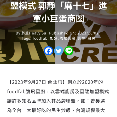
盟模式 郭靜「麻十七」進
軍小巨蛋商圈
By
蘇重Heavy Su
Published On: 2023/10/02
Tags:
foodfab
,
加盟
,
腹飛雲廚
,
雲端 .廚房
【2023年9月27日 台北訊】創立於2020年的
foodfab腹飛雲廚，以雲端廚房及雲端加盟模式
讓許多知名品牌加入其品牌聯盟，如：曾獲選
為全台十大最好吃的民生炒飯、台灣規模最大