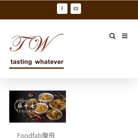
Skip
Facebook
YouTube
to
content
Foodfab腹飛
雲廚 微型加盟
模式 郭靜「麻
十七」進軍小
巨蛋商圈
Foodfab腹飛