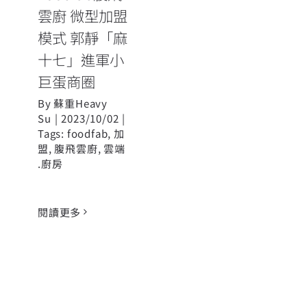
雲廚 微型加盟
模式 郭靜「麻
十七」進軍小
巨蛋商圈
By
蘇重Heavy
Su
|
2023/10/02
|
Tags:
foodfab
,
加
盟
,
腹飛雲廚
,
雲端
.廚房
閱讀更多