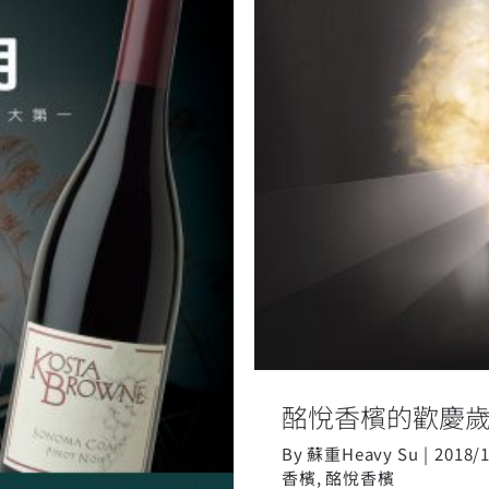
酩悅香檳
ne上市！
酩悅香檳的歡慶歲月
By
蘇重Heavy Su
|
2018/
香檳
,
酩悅香檳