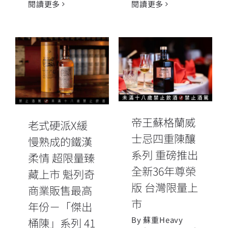
閱讀更多
閱讀更多
老式硬派X緩慢
帝王蘇格蘭威
熟成的鐵漢柔
士忌四重陳釀
情 超限量臻藏
系列 重磅推出
上市 魁列奇商
全新36年尊榮
業販售最高年
版 台灣限量上
份－「傑出桶
市
帝王蘇格蘭威
老式硬派X緩
陳」系列 41年
士忌四重陳釀
慢熟成的鐵漢
系列 重磅推出
柔情 超限量臻
全新36年尊榮
藏上市 魁列奇
版 台灣限量上
商業販售最高
市
年份－「傑出
By
蘇重Heavy
桶陳」系列 41