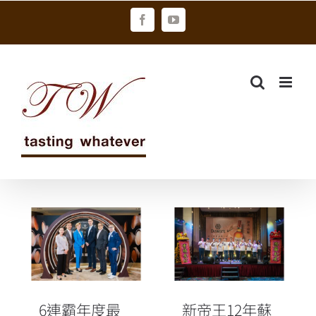
Skip
Facebook
YouTube
to
content
新帝王12年蘇
6連霸年度最佳
格蘭威士忌初
首席調酒師首
次波本桶 秉持
訪台灣
初心玩桶創意
全新力作
6連霸年度最
新帝王12年蘇