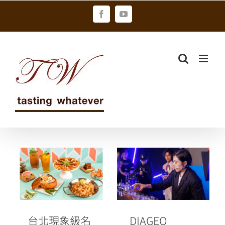
Skip
Facebook
YouTube
to
content
台北現象級名
DIAGEO
店SPORTS
World Class
NATION運動餐
世界頂尖調酒
廳， 南部首店
大賽 劉冠麟榮
進駐新光三越
獲2023年台灣
台北現象級名
DIAGEO