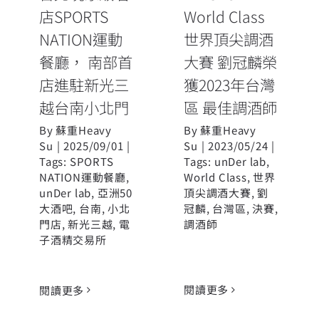
台南小北門
區 最佳調酒師
店SPORTS
World Class
NATION運動
世界頂尖調酒
餐廳， 南部首
大賽 劉冠麟榮
店進駐新光三
獲2023年台灣
越台南小北門
區 最佳調酒師
By
蘇重Heavy
By
蘇重Heavy
Su
|
2025/09/01
|
Su
|
2023/05/24
|
Tags:
SPORTS
Tags:
unDer lab
,
NATION運動餐廳
,
World Class
,
世界
unDer lab
,
亞洲50
頂尖調酒大賽
,
劉
大酒吧
,
台南
,
小北
冠麟
,
台灣區
,
決賽
,
門店
,
新光三越
,
電
調酒師
子酒精交易所
閱讀更多
閱讀更多