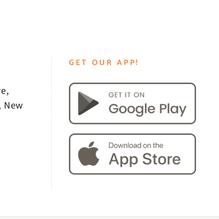
GET OUR APP!
e,
, New
0