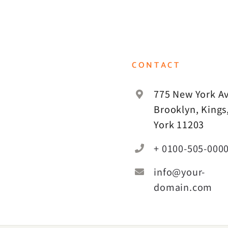
CONTACT
775 New York Av
Brooklyn, Kings
York 11203
+ 0100-505-000
info@your-
domain.com