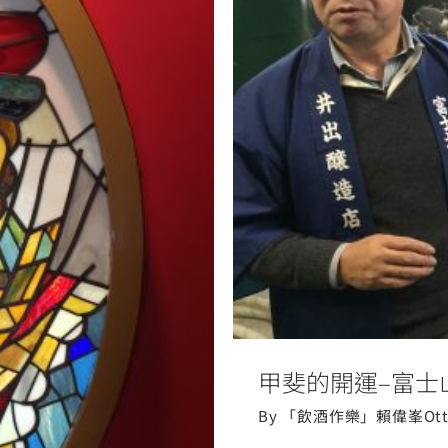
甲斐的
市蒸餾廠
甲斐的開運–富士
By
「飲酒作樂」賴偉峯Ott