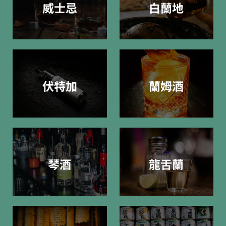
威士忌
白蘭地
伏特加
蘭姆酒
琴酒
龍舌蘭