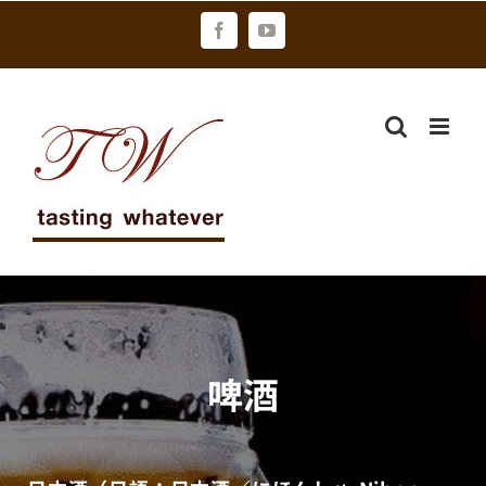
Skip
Facebook
YouTube
to
content
啤酒