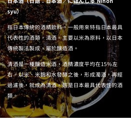
日本酒（日語：日本酒／にほんしゅ Nihon
syu）
指日本傳統的酒精飲料，一般用來特指日本最具
代表性的酒類，清酒。主要以米為原料，以日本
傳統製法製成，屬於釀造酒。
清酒是一種釀造米酒，酒精濃度平均在15%左
右。以米、米麴和水發酵之後，形成濁酒，再經
過濾後，就成為清酒。這是日本最具代表性的酒
類。