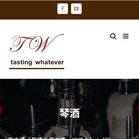
Skip
Facebook
YouTube
to
content
琴酒