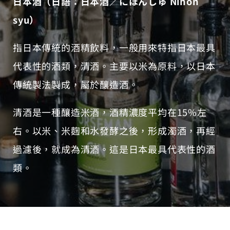
日本酒（日語：日本酒／にほんしゅ Nihon
syu）
指日本傳統的酒精飲料，一般用來特指日本最具
代表性的酒類，清酒。主要以米為原料，以日本
傳統製法製成，屬於釀造酒。
清酒是一種釀造米酒，酒精濃度平均在15%左
右。以米、米麴和水發酵之後，形成濁酒，再經
過濾後，就成為清酒。這是日本最具代表性的酒
類。