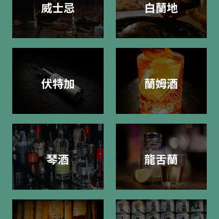
威士忌
白蘭地
伏特加
蘭姆酒
琴酒
龍舌蘭